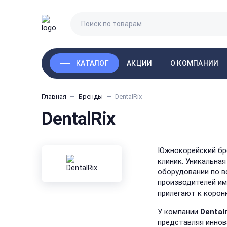
АКЦИИ
КАТАЛОГ
О КОМПАНИИ
Главная
Бренды
DentalRix
DentalRix
Южнокорейский б
клиник. Уникальна
оборудовании по в
производителей им
прилегают к корон
У компании
Dentalr
представляя иннов