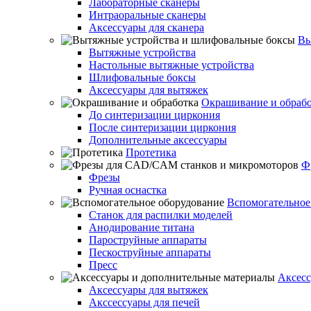
Лабораторные сканеры
Интраоральные сканеры
Аксессуары для сканера
Вы
Вытяжные устройства
Настольные вытяжные устройства
Шлифовальные боксы
Аксессуары для вытяжек
Окрашивание и обраб
До синтеризации циркония
После синтеризации циркония
Дополнительные аксессуары
Протетика
Ф
Фрезы
Ручная оснастка
Вспомогательное
Станок для распилки моделей
Анодирование титана
Пароструйные аппараты
Пескоструйные аппараты
Пресс
Аксесс
Аксессуары для вытяжек
Акссессуары для печей