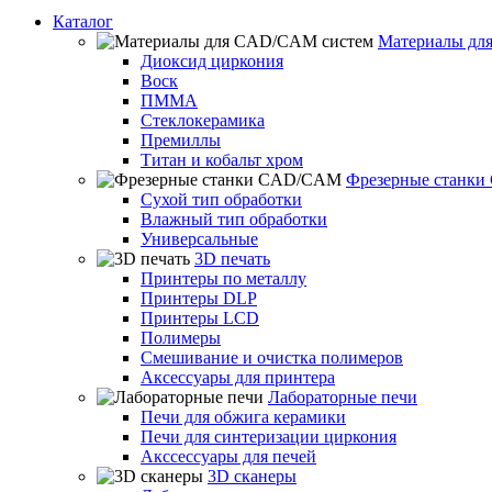
Каталог
Материалы дл
Диоксид циркония
Воск
ПММА
Стеклокерамика
Премиллы
Титан и кобальт хром
Фрезерные станк
Сухой тип обработки
Влажный тип обработки
Универсальные
3D печать
Принтеры по металлу
Принтеры DLP
Принтеры LCD
Полимеры
Смешивание и очистка полимеров
Аксессуары для принтера
Лабораторные печи
Печи для обжига керамики
Печи для синтеризации циркония
Акссессуары для печей
3D сканеры