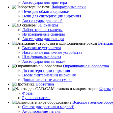
Аксессуары для принтера
Лабораторные печи
Печи для обжига керамики
Печи для синтеризации циркония
Акссессуары для печей
3D сканеры
Лабораторные сканеры
Интраоральные сканеры
Аксессуары для сканера
Вытяжны
Вытяжные устройства
Настольные вытяжные устройства
Шлифовальные боксы
Аксессуары для вытяжек
Окрашивание и обработка
До синтеризации циркония
После синтеризации циркония
Дополнительные аксессуары
Протетика
Фрезы 
Фрезы
Ручная оснастка
Вспомогательное обор
Станок для распилки моделей
Анодирование титана