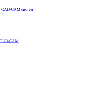
я CAD/CAM систем
и CAD/CAM