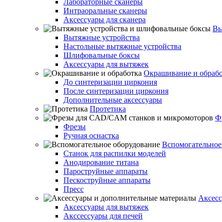
Лабораторные сканеры
Интраоральные сканеры
Аксессуары для сканера
Вы
Вытяжные устройства
Настольные вытяжные устройства
Шлифовальные боксы
Аксессуары для вытяжек
Окрашивание и обраб
До синтеризации циркония
После синтеризации циркония
Дополнительные аксессуары
Протетика
Ф
Фрезы
Ручная оснастка
Вспомогательное
Станок для распилки моделей
Анодирование титана
Пароструйные аппараты
Пескоструйные аппараты
Пресс
Аксесс
Аксессуары для вытяжек
Акссессуары для печей