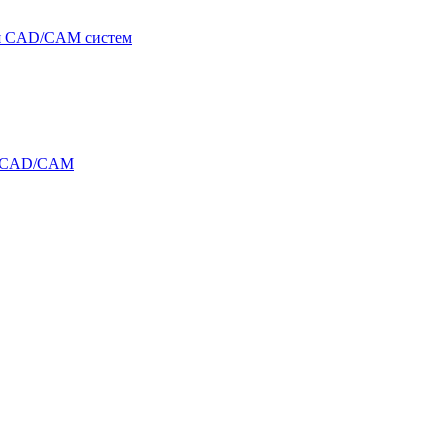
я CAD/CAM систем
и CAD/CAM