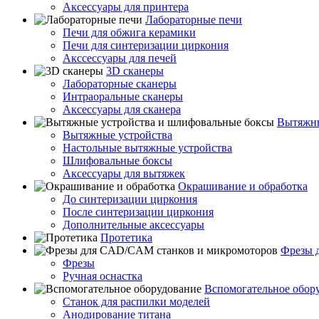
Аксессуары для принтера
Лабораторные печи
Печи для обжига керамики
Печи для синтеризации циркония
Акссессуары для печей
3D сканеры
Лабораторные сканеры
Интраоральные сканеры
Аксессуары для сканера
Вытяжны
Вытяжные устройства
Настольные вытяжные устройства
Шлифовальные боксы
Аксессуары для вытяжек
Окрашивание и обработка
До синтеризации циркония
После синтеризации циркония
Дополнительные аксессуары
Протетика
Фрезы 
Фрезы
Ручная оснастка
Вспомогательное обор
Станок для распилки моделей
Анодирование титана