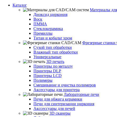
Каталог
Материалы дл
Диоксид циркония
Воск
ПММА
Стеклокерамика
Премиллы
Титан и кобальт хром
Фрезерные станк
Сухой тип обработки
Влажный тип обработки
Универсальные
3D печать
Принтеры по металлу
Принтеры DLP
Принтеры LCD
Полимеры
Смешивание и очистка полимеров
Аксессуары для принтера
Лабораторные печи
Печи для обжига керамики
Печи для синтеризации циркония
Акссессуары для печей
3D сканеры