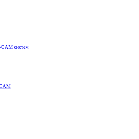
/CAM систем
/CAM