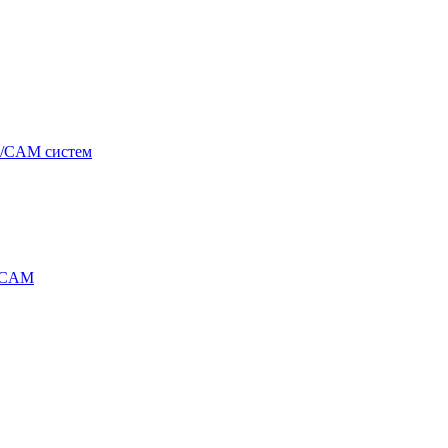
/CAM систем
/CAM