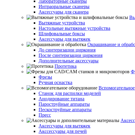
Лабораторные сканеры
Интраоральные сканеры
Аксессуары для сканера
Вы
Вытяжные устройства
Настольные вытяжные устройства
Шлифовальные боксы
Аксессуары для вытяжек
Окрашивание и обраб
До синтеризации циркония
После синтеризации циркония
Дополнительные аксессуары
Протетика
Ф
Фрезы
Ручная оснастка
Вспомогательное
Станок для распилки моделей
Анодирование титана
Пароструйные аппараты
Пескоструйные аппараты
Пресс
Аксесс
Аксессуары для вытяжек
Акссессуары для печей