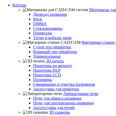
Каталог
Материалы дл
Диоксид циркония
Воск
ПММА
Стеклокерамика
Премиллы
Титан и кобальт хром
Фрезерные станк
Сухой тип обработки
Влажный тип обработки
Универсальные
3D печать
Принтеры по металлу
Принтеры DLP
Принтеры LCD
Полимеры
Смешивание и очистка полимеров
Аксессуары для принтера
Лабораторные печи
Печи для обжига керамики
Печи для синтеризации циркония
Акссессуары для печей
3D сканеры