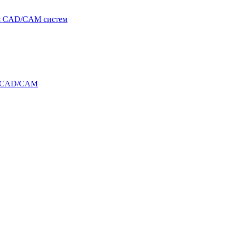
я CAD/CAM систем
и CAD/CAM