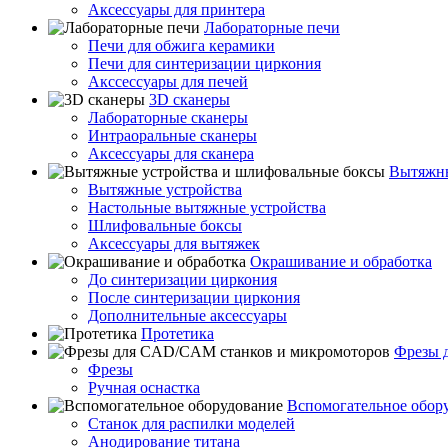
Аксессуары для принтера
Лабораторные печи
Печи для обжига керамики
Печи для синтеризации циркония
Акссессуары для печей
3D сканеры
Лабораторные сканеры
Интраоральные сканеры
Аксессуары для сканера
Вытяжны
Вытяжные устройства
Настольные вытяжные устройства
Шлифовальные боксы
Аксессуары для вытяжек
Окрашивание и обработка
До синтеризации циркония
После синтеризации циркония
Дополнительные аксессуары
Протетика
Фрезы 
Фрезы
Ручная оснастка
Вспомогательное обор
Станок для распилки моделей
Анодирование титана