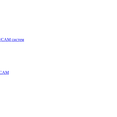
/CAM систем
/CAM