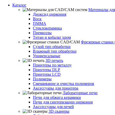
Каталог
Материалы дл
Диоксид циркония
Воск
ПММА
Стеклокерамика
Премиллы
Титан и кобальт хром
Фрезерные станк
Сухой тип обработки
Влажный тип обработки
Универсальные
3D печать
Принтеры по металлу
Принтеры DLP
Принтеры LCD
Полимеры
Смешивание и очистка полимеров
Аксессуары для принтера
Лабораторные печи
Печи для обжига керамики
Печи для синтеризации циркония
Акссессуары для печей
3D сканеры