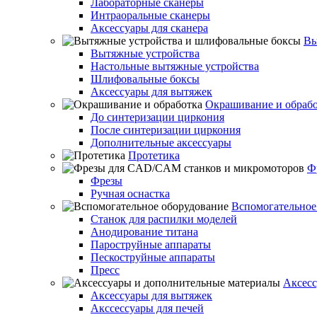
Лабораторные сканеры
Интраоральные сканеры
Аксессуары для сканера
Вы
Вытяжные устройства
Настольные вытяжные устройства
Шлифовальные боксы
Аксессуары для вытяжек
Окрашивание и обраб
До синтеризации циркония
После синтеризации циркония
Дополнительные аксессуары
Протетика
Ф
Фрезы
Ручная оснастка
Вспомогательное
Станок для распилки моделей
Анодирование титана
Пароструйные аппараты
Пескоструйные аппараты
Пресс
Аксесс
Аксессуары для вытяжек
Акссессуары для печей