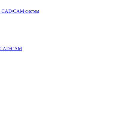
я CAD/CAM систем
и CAD/CAM