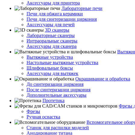
Аксессуары для принтера
Лабораторные печи
Печи для обжига керамики
Печи для синтеризации циркония
Акссессуары для печей
3D сканеры
Лабораторные сканеры
Интраоральные сканеры
Аксессуары для сканера
Вытяжны
Вытяжные устройства
Настольные вытяжные устройства
Шлифовальные боксы
Аксессуары для вытяжек
Окрашивание и обработка
До синтеризации циркония
После синтеризации циркония
Дополнительные аксессуары
Протетика
Фрезы 
Фрезы
Ручная оснастка
Вспомогательное обор
Станок для распилки моделей
Анодирование титана