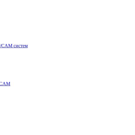
/CAM систем
/CAM