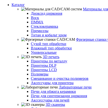
Каталог
Материалы дл
Диоксид циркония
Воск
ПММА
Стеклокерамика
Премиллы
Титан и кобальт хром
Фрезерные станк
Сухой тип обработки
Влажный тип обработки
Универсальные
3D печать
Принтеры по металлу
Принтеры DLP
Принтеры LCD
Полимеры
Смешивание и очистка полимеров
Аксессуары для принтера
Лабораторные печи
Печи для обжига керамики
Печи для синтеризации циркония
Акссессуары для печей
3D сканеры