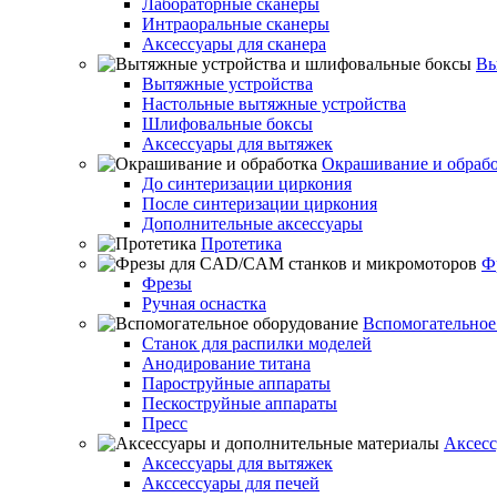
Лабораторные сканеры
Интраоральные сканеры
Аксессуары для сканера
Вы
Вытяжные устройства
Настольные вытяжные устройства
Шлифовальные боксы
Аксессуары для вытяжек
Окрашивание и обраб
До синтеризации циркония
После синтеризации циркония
Дополнительные аксессуары
Протетика
Ф
Фрезы
Ручная оснастка
Вспомогательное
Станок для распилки моделей
Анодирование титана
Пароструйные аппараты
Пескоструйные аппараты
Пресс
Аксесс
Аксессуары для вытяжек
Акссессуары для печей