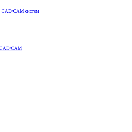
я CAD/CAM систем
и CAD/CAM