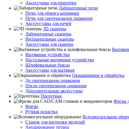
Аксессуары для принтера
Лабораторные печи
Печи для обжига керамики
Печи для синтеризации циркония
Акссессуары для печей
3D сканеры
Лабораторные сканеры
Интраоральные сканеры
Аксессуары для сканера
Вытяжны
Вытяжные устройства
Настольные вытяжные устройства
Шлифовальные боксы
Аксессуары для вытяжек
Окрашивание и обработка
До синтеризации циркония
После синтеризации циркония
Дополнительные аксессуары
Протетика
Фрезы 
Фрезы
Ручная оснастка
Вспомогательное обор
Станок для распилки моделей
Анодирование титана