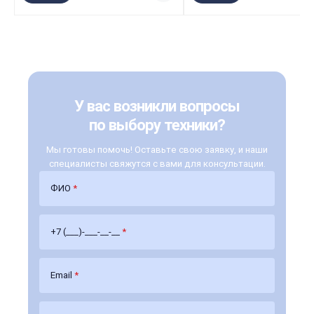
У вас возникли вопросы
по выбору техники?
Мы готовы помочь! Оставьте свою заявку, и наши
специалисты свяжутся с вами для консультации.
ФИО
*
+7 (___)-___-__-__
*
Email
*