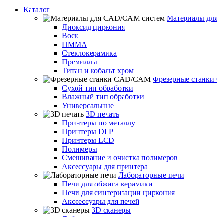
Каталог
Материалы дл
Диоксид циркония
Воск
ПММА
Стеклокерамика
Премиллы
Титан и кобальт хром
Фрезерные станк
Сухой тип обработки
Влажный тип обработки
Универсальные
3D печать
Принтеры по металлу
Принтеры DLP
Принтеры LCD
Полимеры
Смешивание и очистка полимеров
Аксессуары для принтера
Лабораторные печи
Печи для обжига керамики
Печи для синтеризации циркония
Акссессуары для печей
3D сканеры