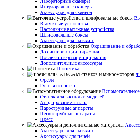
Лабораторные сканеры
Интраоральные сканеры
Аксессуары для сканера
Вы
Вытяжные устройства
Настольные вытяжные устройства
Шлифовальные боксы
Аксессуары для вытяжек
Окрашивание и обраб
До синтеризации циркония
После синтеризации циркония
Дополнительные аксессуары
Протетика
Ф
Фрезы
Ручная оснастка
Вспомогательное
Станок для распилки моделей
Анодирование титана
Пароструйные аппараты
Пескоструйные аппараты
Пресс
Аксесс
Аксессуары для вытяжек
Акссессуары для печей