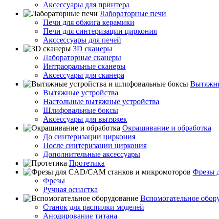
Аксессуары для принтера
Лабораторные печи
Печи для обжига керамики
Печи для синтеризации циркония
Акссессуары для печей
3D сканеры
Лабораторные сканеры
Интраоральные сканеры
Аксессуары для сканера
Вытяжны
Вытяжные устройства
Настольные вытяжные устройства
Шлифовальные боксы
Аксессуары для вытяжек
Окрашивание и обработка
До синтеризации циркония
После синтеризации циркония
Дополнительные аксессуары
Протетика
Фрезы 
Фрезы
Ручная оснастка
Вспомогательное обор
Станок для распилки моделей
Анодирование титана