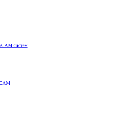
/CAM систем
/CAM