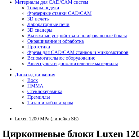
Материалы для CAD/CAM систем
Товары недели
Фрезерные станки CAD/CAM
3D печать
Лабораторные печи
3D сканеры
Вытяжные устройства и шлифовальные боксы
Окрашивание и обработка
Протетика
Фрезы для CAD/CAM станков и микромоторов
Вспомогательное оборудование
Аксессуары и дополнительные материалы
Диоксид циркония
Воск
ПММА
Стеклокерамика
Премиллы
Титан и кобальт хром
Luxen 1200 МРа (линейка SE)
Циркониевые блоки Luxen 120