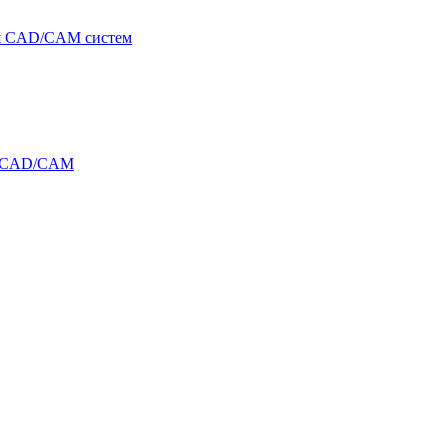
я CAD/CAM систем
и CAD/CAM