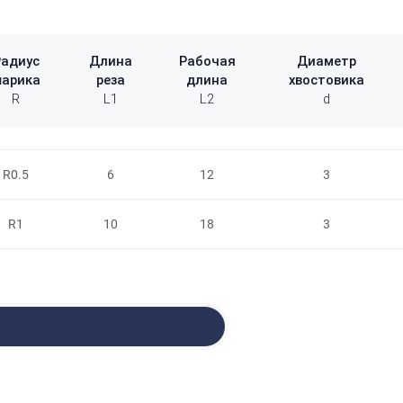
Радиус
Длина
Рабочая
Диаметр
арика
реза
длина
хвостовика
R
L1
L2
d
R0.5
6
12
3
R1
10
18
3
и