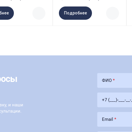
бнее
Подробнее
росы
ФИО
*
+7 (___)-___-__
вку, и наши
сультации.
Email
*