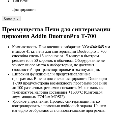
Тип печи
Для циркония
Свернуть
Преимущества Печи для синтеризации
циркония Addin DuotronPro Т-700
Компактность. При внешних габаритах 303х404х645 мм
и массе 41 кг, печь для синтеризации Duotronpro T-700
способна спечь 15 коронок за 15 минут в быстром
режиме или 50 коронок в обычном. Оборудование не
займет много места в лаборатории, не доставит
сложностей при транспортировке и эксплуатации.
Широкий функционал и предустановленные
программы. В печи для спекания циркония Duotronpro
Т-700 предусмотрена возможность программирования
до 100 различных режимов спекания. Максимальная
температура нагрева составляет +1600°C (благодаря
двум мощным ТЭНам MOSI2).
Удобное управление. Процесс синтеризации легко
контролировать с помощью multi-touch экрана. На нем
наглядно отображаются пользовательские программы,