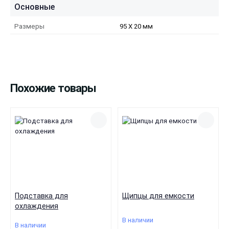
ПОЛОЖЕНИЕ
Основные
• Поместите лотки в центр камеры или в центр подставки для
лотков
Размеры
95 X 20 мм
• Поместите лоток в форме короны на дно, затем поставьте
сверху обычные лотки
• При необходимости накройте верхний лоток крышкой
Похожие товары
Подставка для
Щипцы для емкости
охлаждения
В наличии
В наличии